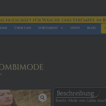
Fachgeschäft für Wäsche und Strümpfe in 
OME
ÜBER UNS
SORTIMENT
NEWS
BLOG
KOMBIMODE
e
Beschreibung
Kombi-Mode von Calida macht