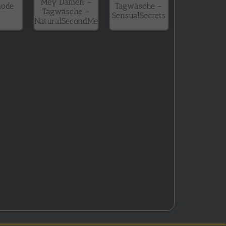
Mey Damen –
ode
Tagwäsche –
Tagwäsche –
SensualSecrets
NaturalSecondMe