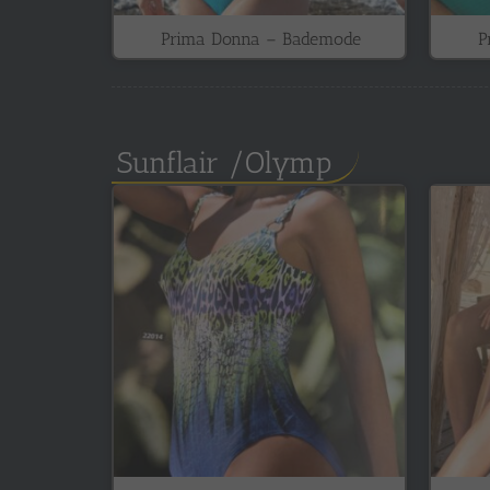
Prima Donna – Bademode
P
Sunflair /Olymp