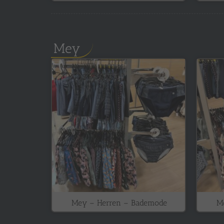
Mey
Mey – Herren – Bademode
M