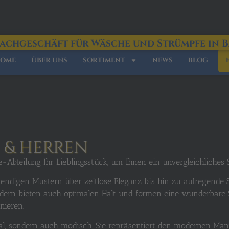
Fachgeschäft für Wäsche und Strümpfe in 
OME
ÜBER UNS
SORTIMENT
NEWS
BLOG
& HERREN
e-Abteilung Ihr Lieblingsstück, um Ihnen ein unvergleichliches
trendigen Mustern über zeitlose Eleganz bis hin zu aufregende S
ern bieten auch optimalen Halt und formen eine wunderbare Si
nieren.
l, sondern auch modisch. Sie repräsentiert den modernen Mann