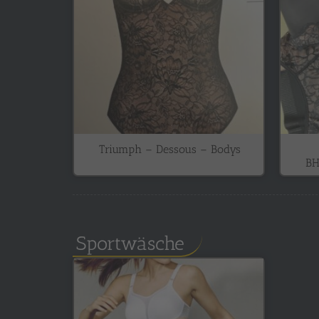
Triumph – Dessous – Bodys
BH
Sportwäsche