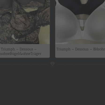
Triumph – Dessous –
Triumph – Dessous – BHsoh
sohneBügel&ohneTräger