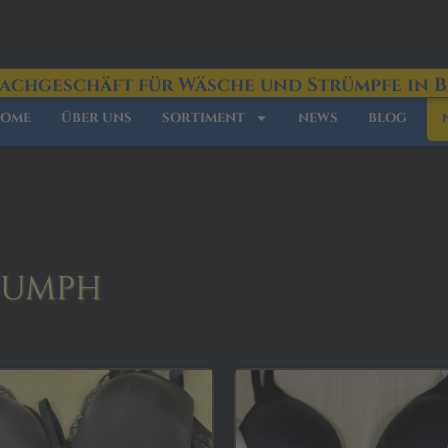
Fachgeschäft für Wäsche und Strümpfe in 
OME
ÜBER UNS
SORTIMENT
NEWS
BLOG
IUMPH