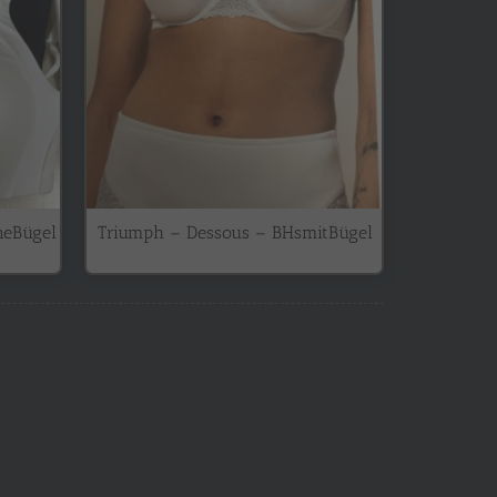
neBügel
Triumph – Dessous – BHsmitBügel