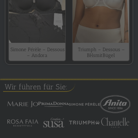
Simone Pérèle – Dessous
Triumph – Dessous –
– Andora
BHsmitBügel
Wir führen für Sie: