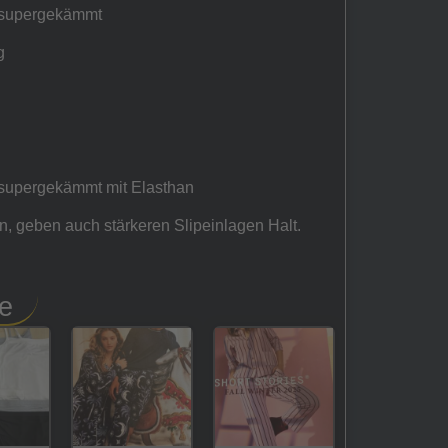
supergekämmt
g
upergekämmt mit Elasthan
 an, geben auch stärkeren Slipeinlagen Halt.
e