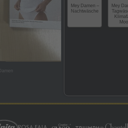
Mey Damen –
Mey Da
Nachtwäsche
Tagwäs
Klimaf
Moo