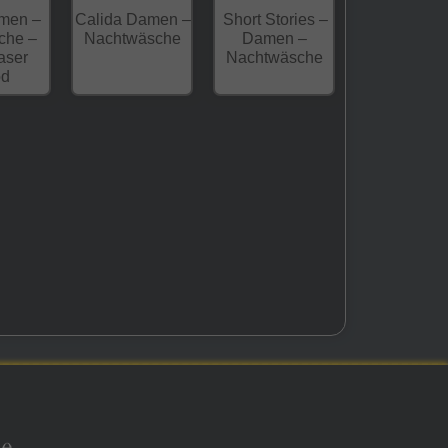
men –
Calida Damen –
Short Stories –
che –
Nachtwäsche
Damen –
aser
Nachtwäsche
d