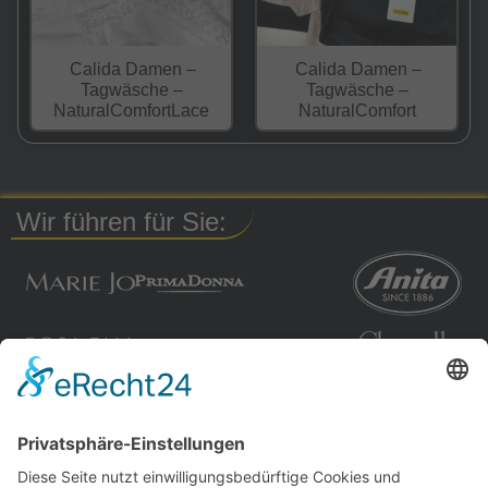
Calida Damen –
Calida Damen –
Tagwäsche –
Tagwäsche –
NaturalComfortLace
NaturalComfort
Wir führen für Sie: