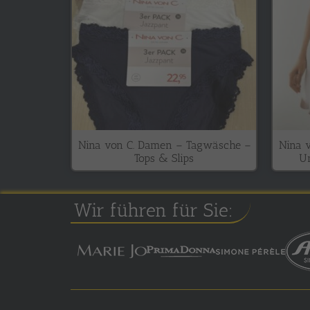
Nina von C. Damen – Tagwäsche –
Nina 
Tops & Slips
Un
Wir führen für Sie: