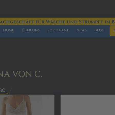
Fachgeschäft für Wäsche und Strümpfe in 
HOME
ÜBER UNS
SORTIMENT
NEWS
BLOG
NA VON C.
he