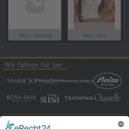
Mey – Amazing
Mey – Joan
Wir führen für Sie: