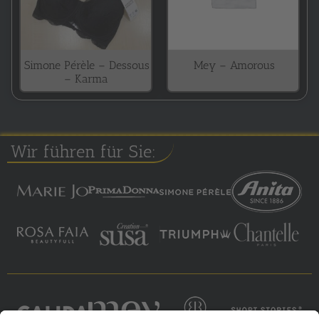
Simone Pérèle – Dessous
Mey – Amorous
– Karma
Wir führen für Sie: