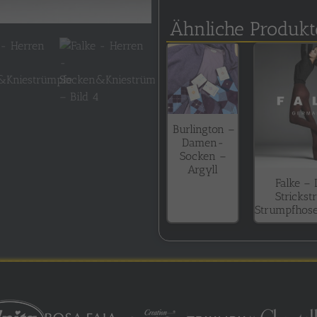
Ähnliche Produkt
Burlington –
Damen-
Socken –
Argyll
Falke –
Strickst
Strumpfhos