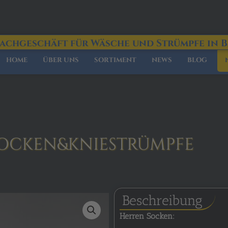
Fachgeschäft für Wäsche und Strümpfe in 
HOME
ÜBER UNS
SORTIMENT
NEWS
BLOG
 SOCKEN&KNIESTRÜMPFE
Beschreibung
Herren Socken: