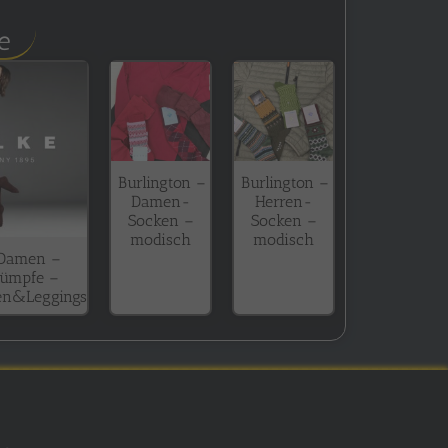
e
Burlington –
Burlington –
Damen-
Herren-
Socken –
Socken –
modisch
modisch
 Damen –
rümpfe –
en&Leggings