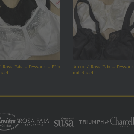
/ Rosa Faia – Dessous – BHs
Anita / Rosa Faia – Dessou
ügel
mit Bügel