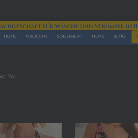
Fachgeschäft für Wäsche und Strümpfe in 
HOME
ÜBER UNS
SORTIMENT
NEWS
BLOG
sa Faia